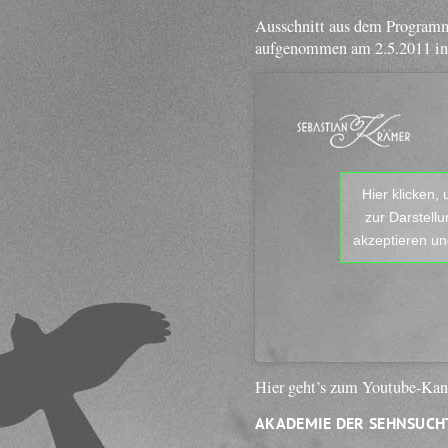
Ausschnitt aus dem Program
aufgenommen am 2.5.2011 in
Hier klicken,
zur Darstell
akzeptieren und
Hier geht’s zum Youtube-Ka
AKADEMIE DER SEHNSUCH