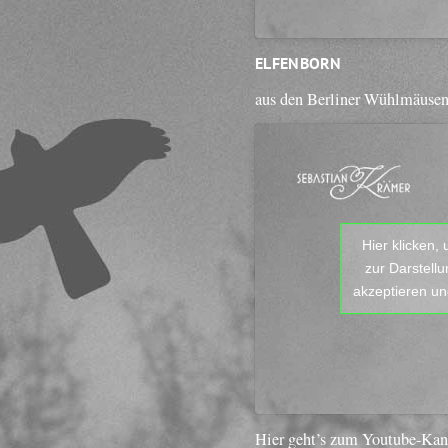
ELFENBORN
aus den Berliner Wühlmäuse
Hier klicken,
zur Darstell
akzeptieren und
Hier geht’s zum Youtube-Ka