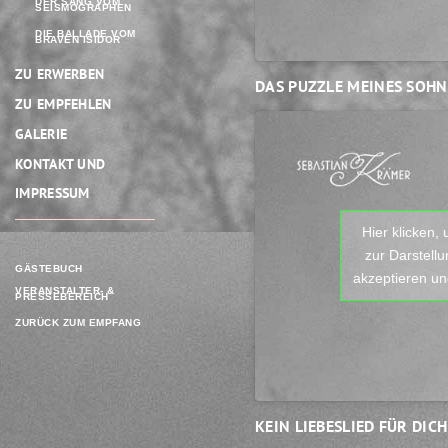
DER SANG VOM
SEISMOGRAPHEN
DIE BALLADE VOM
BRAVEN ISIDOR
ZU ERWERBEN
DAS PUZZLE MEINES SOHN
ZU EMPFEHLEN
GALERIE
KONTAKT UND
IMPRESSUM
Hier klicken,
zur Darstell
GÄSTEBUCH
akzeptieren und
VERANSTALTER- &
PRESSEBEREICH
ZURÜCK ZUM EMPFANG
KEIN LIEBESLIED FÜR DICH