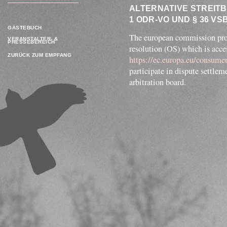
ALTERNATIVE STREITBE
ODR-VO UND § 36 VSB
GÄSTEBUCH
The european commission prov
VERANSTALTER- &
PRESSEBEREICH
resolution (OS) which is acces
ZURÜCK ZUM EMPFANG
https://ec.europa.eu/consumer
participate in dispute settle
arbitration board.