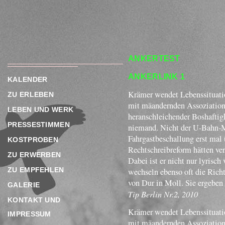
ANKERTEST
ANKERLINK 1
KALENDER
Krämer wendet Lebenssituatio
ZU ERLEBEN
mit mäandernden Assoziatione
LEBEN UND WERK
heranschleichender Boshaftigk
PRESSESTIMMEN
niemand. Nicht der U-Bahn-Mu
Fahrgastbeschallung erst mal 
KOSTPROBEN
Rechtschreibreform hätten ve
ZU ERWERBEN
Dabei ist er nicht nur lyrisch
ZU EMPFEHLEN
wechseln ebenso oft die Rich
von Dur in Moll. Sie ergeben
GALERIE
Tip Berlin Nr.2, 2010
KONTAKT UND
Krämer wendet Lebenssituatio
IMPRESSUM
mit mäandernden Assoziatione