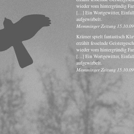
wieder vom hintergründig Fan
[…] Ein Wortgewitter, Einfal
aufgewirbelt.
Memminger Zeitung 15.10.09
Krämer spielt fantastisch Klav
erzählt fesselnde Geistergesc
wieder vom hintergründig Fan
[…] Ein Wortgewitter, Einfal
aufgewirbelt.
Memminger Zeitung 15.10.09