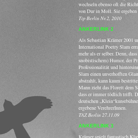
wechseln ebenso oft die Rich
von Dur in Moll. Sie ergeben
Tip Berlin Nr.2, 2010
ANKERLINK 2
Als Sebastian Krämer 2001 u
International Poetry Slam err
mehr als er selber. Denn, das
snobistischem) Humor, der Prä
Professionalität und hinters
Slam einen unverhofften Glanz
abstrahlt, kann kaum bestritt
Mann zieht das Florett dem Sc
dass er immer tödlich trifft.
deutschen „Klein“kunstbühnen
ergebene VerehrerInnen.
TAZ Berlin 27.11.09
ANKERLINK 3
Krämer spielt fantastisch Klav