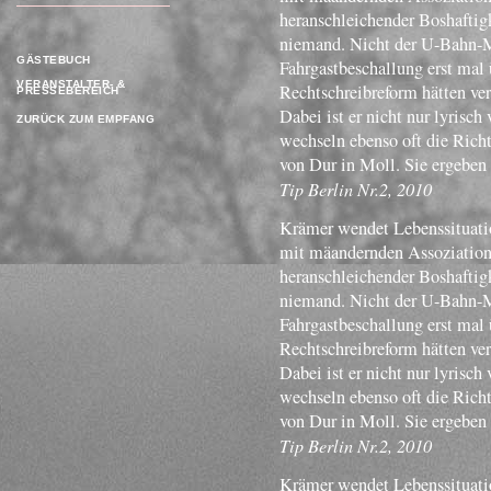
heranschleichender Boshaftigk
niemand. Nicht der U-Bahn-Mu
GÄSTEBUCH
Fahrgastbeschallung erst mal 
VERANSTALTER- &
Rechtschreibreform hätten ve
PRESSEBEREICH
Dabei ist er nicht nur lyrisch
ZURÜCK ZUM EMPFANG
wechseln ebenso oft die Rich
von Dur in Moll. Sie ergeben
Tip Berlin Nr.2, 2010
Krämer wendet Lebenssituatio
mit mäandernden Assoziatione
heranschleichender Boshaftigk
niemand. Nicht der U-Bahn-Mu
Fahrgastbeschallung erst mal 
Rechtschreibreform hätten ve
Dabei ist er nicht nur lyrisch
wechseln ebenso oft die Rich
von Dur in Moll. Sie ergeben
Tip Berlin Nr.2, 2010
Krämer wendet Lebenssituatio